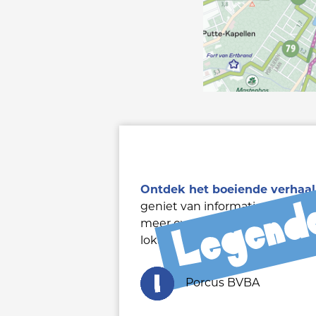
Ontdek het boeiende verhaal
geniet van informatieve video'
meer over de herkomst van jou
lokale boeren.
Porcus BVBA